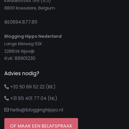
Kwadestraat 155 (5.3)
8800 Roeselare, Belgium
BE0694.877.811
Blogging Hippo Nederland
Lange Kleiweg 62K
2288GK Rijswijk
KvK: 86901230
Advies nodig?
+32 50 89 52 22 (BE)
+31 85 401 77 04 (NL)
hello@blogginghippo.nl
OF MAAK EEN BELAFSPRAAK