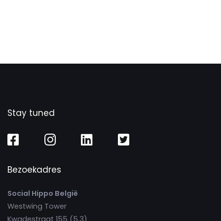
Stay tuned
Bezoekadres
Social Hippo België
Westwing Tower
Kwadestraat 155 (5.3)